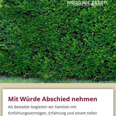
wenn wir gehen.
Albert Schweitzer
Mit Würde Abschied nehmen
Als Bestatter begleiten wir Familien mit
Einfühlungsvermögen, Erfahrung und einem tiefen