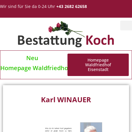
Wir sind für Sie da 0-24 Uhr
+43 2682 62658
Neu
Homepage
Waldfriedhof
Homepage Waldfriedhof Eisenstadt
Eisenstadt
Karl WINAUER