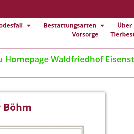
odesfall
Bestattungsarten
Über 
Vorsorge
Tierbes
u
Homepage Waldfriedhof Eisens
r Böhm