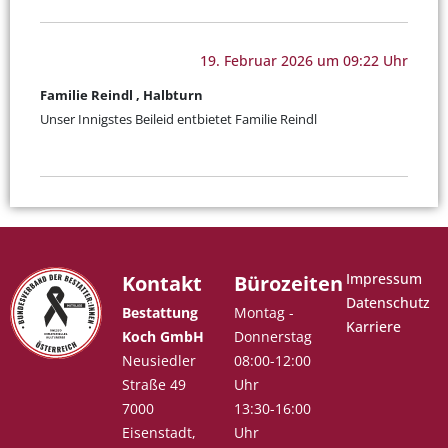
19. Februar 2026 um 09:22 Uhr
Familie Reindl , Halbturn
Unser Innigstes Beileid entbietet Familie Reindl
Impressum
Kontakt
Bürozeiten
Datenschutz
Bestattung
Montag -
Karriere
Koch GmbH
Donnerstag
Neusiedler
08:00-12:00
Straße 49
Uhr
7000
13:30-16:00
Eisenstadt,
Uhr