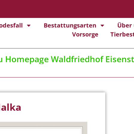
odesfall
Bestattungsarten
Über 
Vorsorge
Tierbes
u
Homepage Waldfriedhof Eisens
alka