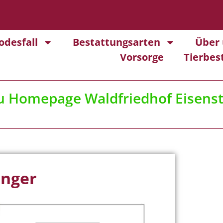
odesfall
Bestattungsarten
Über 
Vorsorge
Tierbes
u
Homepage Waldfriedhof Eisens
inger