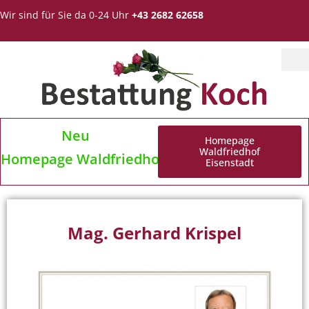
Wir sind für Sie da 0-24 Uhr
+43 2682 62658
Neu
Homepage
Waldfriedhof
Homepage Waldfriedhof Eisenstadt
Eisenstadt
Mag. Gerhard Krispel